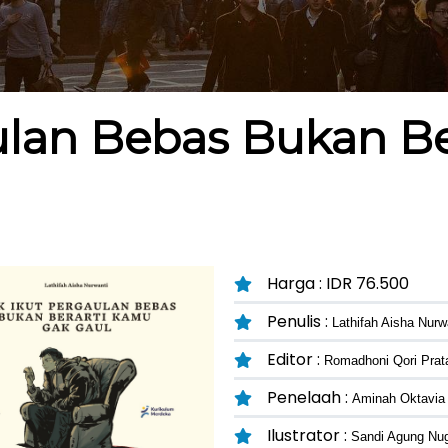
ulan Bebas Bukan B
Harga : IDR 76.500
Penulis :
Lathifah Aisha Nurw
Editor :
Romadhoni Qori Pra
Penelaah :
Aminah Oktavia
Ilustrator :
Sandi Agung Nug