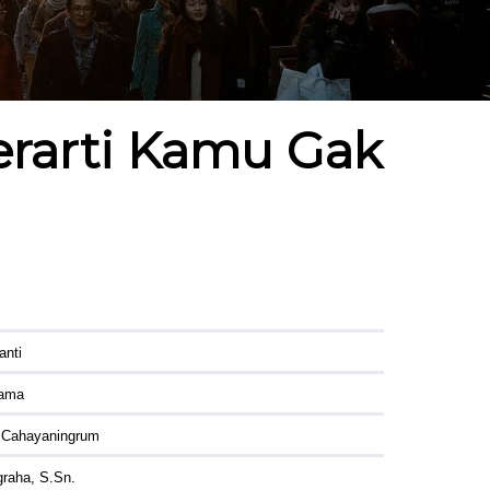
erarti Kamu Gak
anti
tama
 Cahayaningrum
raha, S.Sn.