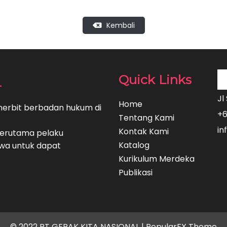
Kembali
L
Quick Links
Jl
Home
nerbit berbadan hukum di
+6
Tentang Kami
in
Kontak Kami
terutama pelaku
Katalog
swa untuk dapat
Kurikulum Merdeka
Publikasi
© 2022 PT GERAK KITA NASIONAL |
PopularFX Theme